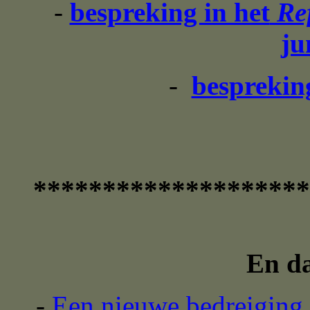
-
bespreking in het
Ref
ju
-
besprekin
********************
En da
-
Een nieuwe bedreiging v