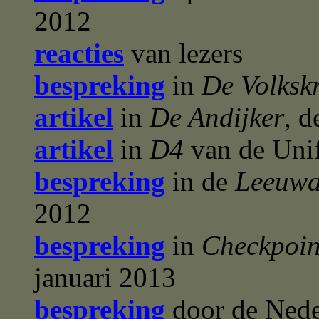
2012
reacties
van lezers
bespreking
in
De Volksk
artikel
in
De Andijker
, 
artikel
in
D4
van de Unif
bespreking
in de
Leeuwa
2012
bespreking
in
Checkpoin
januari 2013
bespreking
door de Nede