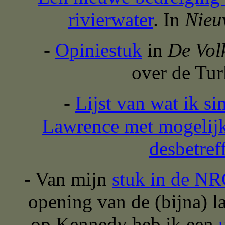
rivierwater
. In
Nieu
-
Opiniestuk
in
De Vol
over de Tur
-
Lijst van wat ik si
Lawrence met mogelijk
desbetref
- Van mijn
stuk in de N
opening van de (bijna) l
op Kennedy heb ik een