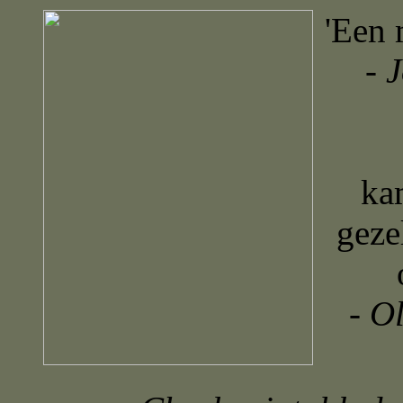
'Een 
-
J
ka
geze
-
Ol