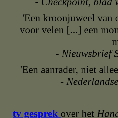
-
Checkpoint, blad v
'Een kroonjuweel van e
voor velen [...] een mo
m
-
Nieuwsbrief 
'Een aanrader, niet alle
- Nederlandse
tv gesprek
over het
Han