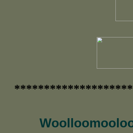
********************
Woolloomooloo 